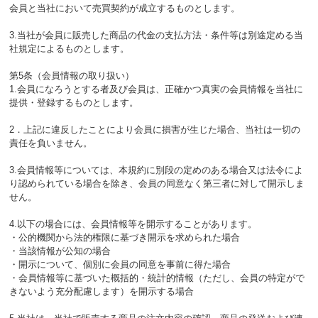
会員と当社において売買契約が成立するものとします。
3.当社が会員に販売した商品の代金の支払方法・条件等は別途定める当
社規定によるものとします。
第5条（会員情報の取り扱い）
1.会員になろうとする者及び会員は、正確かつ真実の会員情報を当社に
提供・登録するものとします。
2．上記に違反したことにより会員に損害が生じた場合、当社は一切の
責任を負いません。
3.会員情報等については、本規約に別段の定めのある場合又は法令によ
り認められている場合を除き、会員の同意なく第三者に対して開示しま
せん。
4.以下の場合には、会員情報等を開示することがあります。
・公的機関から法的権限に基づき開示を求められた場合
・当該情報が公知の場合
・開示について、個別に会員の同意を事前に得た場合
・会員情報等に基づいた概括的・統計的情報（ただし、会員の特定がで
きないよう充分配慮します）を開示する場合