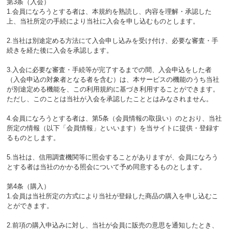
第3条（入会）
1.会員になろうとする者は、本規約を熟読し、内容を理解・承認した
上、当社所定の手続により当社に入会を申し込むものとします。
2.当社は別途定める方法にて入会申し込みを受け付け、必要な審査・手
続きを経た後に入会を承認します。
3.入会に必要な審査・手続等が完了するまでの間、入会申込をした者
（入会申込の対象者となる者を含む）は、本サービスの機能のうち当社
が別途定める機能を、この利用規約に基づき利用することができます。
ただし、このことは当社が入会を承認したこととはみなされません。
4.会員になろうとする者は、第5条（会員情報の取扱い）のとおり、当社
所定の情報（以下「会員情報」といいます）を当サイトに提供・登録す
るものとします。
5.当社は、信用調査機関等に照会することがありますが、会員になろう
とする者は当社のかかる照会について予め同意するものとします。
第4条（購入）
1.会員は当社所定の方式により当社が登録した商品の購入を申し込むこ
とができます。
2.前項の購入申込みに対し、当社が会員に販売の意思を通知したとき、