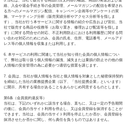
5.当社は、当社で販売する商品の注文内容の確認、商品の発送および連
絡、入会や退会手続き等の会員管理、メールマガジンの配信を希望され
る方へのメールマガジン配信、キャンペーン企画等やアンケートの実
施、マーケティング分析（販売実績分析やアクセス分析等を指しま
す）、当社が行う本サービスに関する情報の紹介や広告および宣伝、当
社で販売する商品や役務等（お取り置き、修理および配送等を指しま
す）に関する問合せの対応、不正利用防止における利用履歴に関する問
い合わせ対応のためにのみ、会員の氏名、住所、電話番号、メールアド
レス等の個人情報を収集または利用します。
6. 本サービスの利用に関連して当社が知り得た会員の個人情報につい
て、弊社は取り扱う個人情報の漏洩、減失または棄損の防止その他の個
人情報の安全管理の為に必要かつ適切な措置を講じます。
7. 会員は、当社が個人情報を当社と個人情報を対象とした秘密保持契約
を締結した当社の業務提携企業（以下、「当社提携企業」といいます）
に開示、共有する場合があることをあらかじめ同意するものとします。
第6条（会員規約違反等）
当社は、下記のいずれかに該当する場合、直ちに、又は一定の予告期間
の後に、会員の当サイト利用を停止し、又は会員登録を抹消することが
できます。当社は、会員の当サイト利用を停止したか否か、会員登録を
抹消させたか否かに関し、何ら責任を負うものではありません。