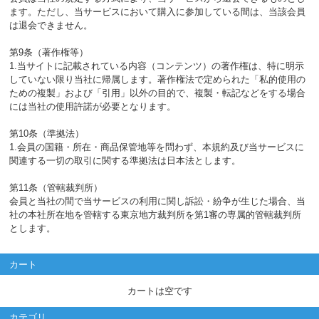
ます。ただし、当サービスにおいて購入に参加している間は、当該会員
は退会できません。
第9条（著作権等）
1.当サイトに記載されている内容（コンテンツ）の著作権は、特に明示
していない限り当社に帰属します。著作権法で定められた「私的使用の
ための複製」および「引用」以外の目的で、複製・転記などをする場合
には当社の使用許諾が必要となります。
第10条（準拠法）
1.会員の国籍・所在・商品保管地等を問わず、本規約及び当サービスに
関連する一切の取引に関する準拠法は日本法とします。
第11条（管轄裁判所）
会員と当社の間で当サービスの利用に関し訴訟・紛争が生じた場合、当
社の本社所在地を管轄する東京地方裁判所を第1審の専属的管轄裁判所
とします。
カート
カートは空です
カテゴリ