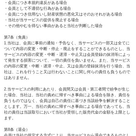
・会員につき本規約違反がある場合
・会員として不適切な行為がある場合
・会員につき信用ないし財産状態の悪化又はそのおそれがある場合
・当社が当サービスの提供を廃止する場合
・その他やむを得ない事由があると当社が判断した場合
第7条（免責）
1.当社は、会員に事前の通知・予告なく、当サービスの一部又は全てに
ついて内容の変更・中断・停止・廃止をすることができるものとし、当
サービスの内容の変更・中断・遅滞・中止又は会員登録の抹消等によっ
て発生する損害について、一切の責任を負いません。また、当サービス
の内容の変更・中断・遅滞・中止、又は会員の登録抹消を行う場合、当
社は、これを行うこと又は行わないことに関し何らの責任も負うもので
はありません。
2.当サービスの利用にあたり、会員間又は会員・第三者間で紛争が生じ
た場合、当社は、当社の責めに帰すべき事由による場合を除き、責任を
負うものではなく、会員は自己の責任に基づき当該紛争を解決すること
とします。万一、当社の責めに帰すべき事由による場合であっても、当
社の責任は当該取引において当社が受領した販売代金の金額を上限とし
ます。
第8条（退会）
会員は当社の規定する方式により、当サービスから退会できるものとし