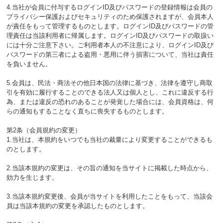
4.当社が会員に付与するログインID及びパスワードの登録情報は会員の
プライバシー保護およびセキュリティのため保護されますが、会員本人
が責任をもって管理するものとします。ログインID及びパスワードの管
理責任は当該利用者に帰属します。ログインID及びパスワードの取扱い
には十分ご注意下さい。ご利用者本人の不注意により、ログインID及び
パスワードの第三者による盗用・悪用に伴う損害について、当社は責任
を負いません。
5.会員は、民法・商法その他日本国の法律に基づき、法律を遵守し商取
引を有効に履行することのできる法人又は個人とし、これに違反する行
為、または違反の恐れのあることが発覚した場合には、会員資格は、何
らの通知もすることなく直ちに喪失するものとします。
第2条（会員規約の変更）
1.当社は、本規約をいつでも当社の裁量により変更することができるも
のとします。
2.当該本規約の変更は、その旨の通知を当サイトに掲載した時点から、
効力を生じます。
3.当該本規約変更後、会員が当サイトを利用したことをもって、当該会
員は当該本規約の変更を承認したものとします。