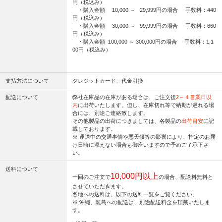
円（税込み）
・購入金額 10,000 ～ 29,999円の場合 手数料：440
円（税込み）
・購入金額 30,000 ～ 99,999円の場合 手数料：660
円（税込み）
・購入金額 100,000 ～ 300,000円の場合 手数料：1,1
00円（税込み）
支払方法について
クレジットカード、代金引換
配送について
弊社在庫品の在庫がある場合は、ご注文後
2～４営業日以
内
に出荷いたします。但し、在庫切れ等で納期が遅れる場
合には、別途ご連絡致します。
その他製品の出荷につきましては、各製品の
出荷目安
に記
載しております。
※ 運送中の交通事情や悪天候等の影響により、指定のお届
け日時に添えない場合も御座いますので予めご了承下さ
い。
送料について
10,000円以上
一回のご注文で
の場合、配送料無料と
させていただきます。
各地への送料は、以下の送料一覧をご覧ください。
※ 沖縄、離島への配送は、別途配送料金を頂戴いたしま
す。