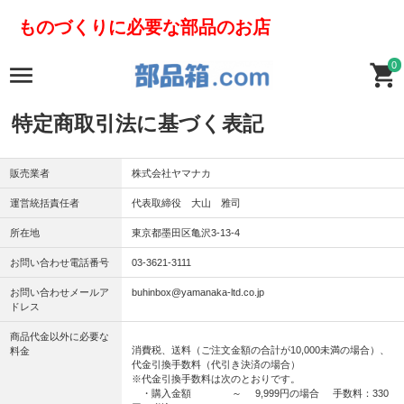
ものづくりに必要な部品のお店
0
特定商取引法に基づく表記
販売業者
株式会社ヤマナカ
運営統括責任者
代表取締役 大山 雅司
所在地
東京都墨田区亀沢3-13-4
お問い合わせ電話番号
03-3621-3111
お問い合わせメールア
buhinbox@yamanaka-ltd.co.jp
ドレス
商品代金以外に必要な
消費税、送料（ご注文金額の合計が10,000未満の場合）、
料金
代金引換手数料（代引き決済の場合）
※代金引換手数料は次のとおりです。
・購入金額 ～ 9,999円の場合 手数料：330