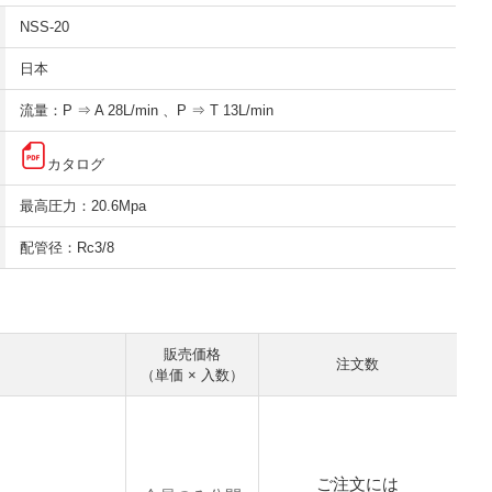
NSS-20
日本
流量：P ⇒ A 28L/min 、P ⇒ T 13L/min
カタログ
最高圧力：20.6Mpa
配管径：Rc3/8
販売価格
注文数
（単価 × 入数）
ご注文には