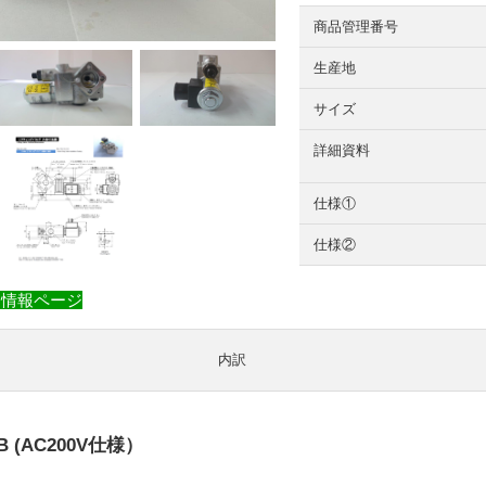
商品管理番号
生産地
サイズ
詳細資料
仕様①
仕様②
品情報ページ
内訳
EB (AC200V仕様）