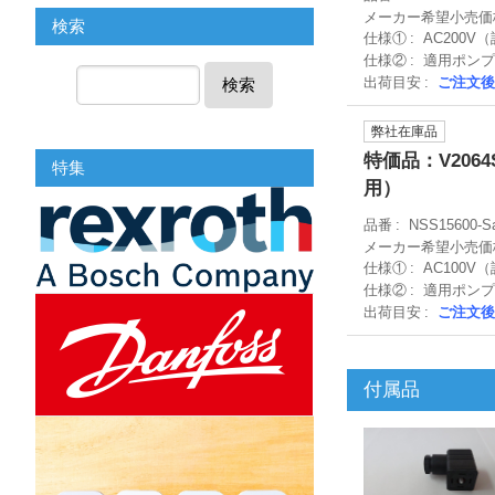
メーカー希望小売価
検索
仕様①
AC200V
仕様②
適用ポンプ：
出荷目安
ご注文後
検索
弊社在庫品
特価品：V2064
特集
用）
品番
NSS15600-S
メーカー希望小売価
仕様①
AC100V
仕様②
適用ポンプ：
出荷目安
ご注文後
付属品