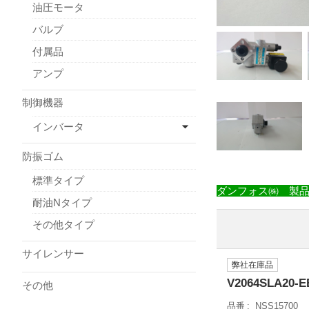
油圧モータ
バルブ
付属品
アンプ
制御機器
インバータ
防振ゴム
標準タイプ
ダンフォス㈱ 製
耐油Nタイプ
その他タイプ
サイレンサー
弊社在庫品
V2064SLA20-
その他
品番
NSS15700