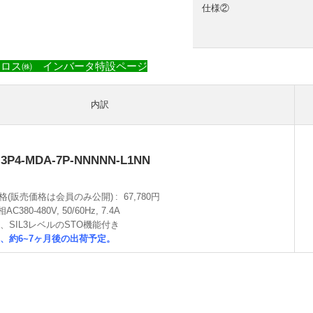
仕様②
スロス㈱ インバータ特設ページ
内訳
-3P4-MDA-7P-NNNNN-L1NN
格(販売価格は会員のみ公開)
67,780円
相AC380-480V, 50/60Hz, 7.4A
、SIL3レベルのSTO機能付き
、約6~7ヶ月後の出荷予定。