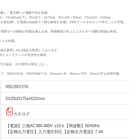
件に準拠し、電力網への電磁干渉を低減。
4kw以下)、30m(5.5～18.5kw)、50ｍ(30～90kw)、75m(110～132kw)
る場合(例：主電源がΔ結線で１相を接地する場)、EMCフィルタをネジで外すことが可能。
除き、同期モータ駆動の性能を備える為、制御精度の向上とエネルギー消費の削減を実現。
クトルを内蔵。
 規格を参照しSIL3認証を取得しております。
作とメンテナンスの安全性を確保。
以下の場合、出力特性が変化しない。
、SERCOSⅢ、PROFINET IO、Ethernet IP、Mobus TCP、EtherCATも利用可能。
R912007276
D120xD175xH231mm
カタログ
【電源】三相AC380-480V ±10％【周波数】50/60Hz
【定格出力電圧】入力電圧対応【定格出力電流】7.4A