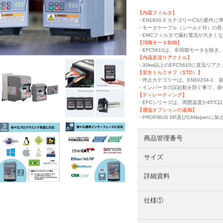
【内蔵フィルタ】
・EN1800-3 カテゴリーC3の要
・モータケーブル（シールド付）の長さ：15m(
・EMCフィルタで漏れ電流が大きくな
【同期モータ制御】
・EFC5610は、非同期モータを
【内蔵直流リアクトル】
・30kw以上のEFC5610に直流リア
【安全トルクオフ（STO）】
・停止カテゴリーは、EN60204-1
・インバータの誤起動を防ぐ事で、操
【ディレーティング】
・EFCシリーズは、周囲温度が45℃
【通信オプションの追加】
・PROFIBUS DP及びCANopenに加えて
商品管理番号
サイズ
詳細資料
仕様①