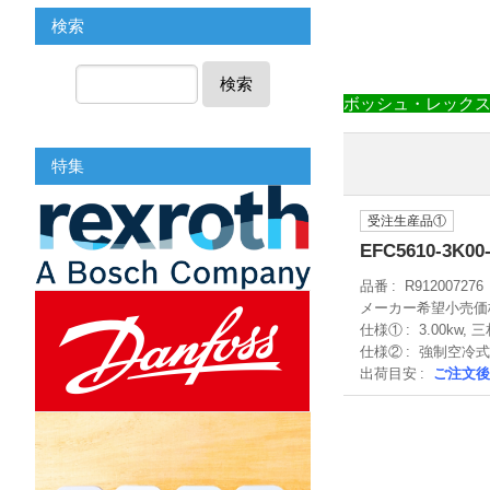
検索
検索
ボッシュ・レック
特集
受注生産品①
EFC5610-3K00
品番
R912007276
メーカー希望小売価
仕様①
3.00kw, 三
仕様②
強制空冷式
出荷目安
ご注文後