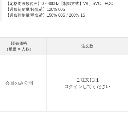
【定格周波数範囲】0～400Hz【制御方式】V/f、SVC、FOC
【過負荷耐量/軽負荷】120% 60S
【過負荷耐量/重負荷】150% 60S / 200% 1S
販売価格
注文数
（単価 × 入数）
ご注文には
会員のみ公開
ログイン
してください