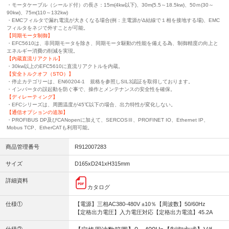
・モータケーブル（シールド付）の長さ：15m(4kw以下)、30m(5.5～18.5kw)、50ｍ(30～
90kw)、75m(110～132kw)
・EMCフィルタで漏れ電流が大きくなる場合(例：主電源がΔ結線で１相を接地する場)、EMC
フィルタをネジで外すことが可能。
【同期モータ制御】
・EFC5610は、非同期モータを除き、同期モータ駆動の性能を備える為、制御精度の向上と
エネルギー消費の削減を実現。
【内蔵直流リアクトル】
・30kw以上のEFC5610に直流リアクトルを内蔵。
【安全トルクオフ（STO）】
・停止カテゴリーは、EN60204-1 規格を参照しSIL3認証を取得しております。
・インバータの誤起動を防ぐ事で、操作とメンテナンスの安全性を確保。
【ディレーティング】
・EFCシリーズは、周囲温度が45℃以下の場合、出力特性が変化しない。
【通信オプションの追加】
・PROFIBUS DP及びCANopenに加えて、SERCOSⅢ、PROFINET IO、Ethernet IP、
Mobus TCP、EtherCATも利用可能。
商品管理番号
R912007283
サイズ
D165xD241xH315mm
詳細資料
カタログ
仕様①
【電源】三相AC380-480V ±10％【周波数】50/60Hz
【定格出力電圧】入力電圧対応【定格出力電流】45.2A