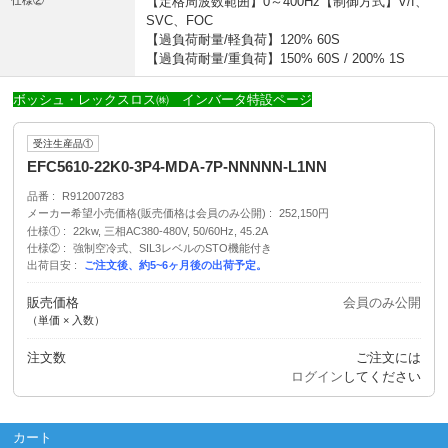
仕様②
【定格周波数範囲】0～400Hz【制御方式】V/f、
SVC、FOC
【過負荷耐量/軽負荷】120% 60S
【過負荷耐量/重負荷】150% 60S / 200% 1S
ボッシュ・レックスロス㈱ インバータ特設ページ
受注生産品①
EFC5610-22K0-3P4-MDA-7P-NNNNN-L1NN
品番
R912007283
メーカー希望小売価格(販売価格は会員のみ公開)
252,150円
仕様①
22kw, 三相AC380-480V, 50/60Hz, 45.2A
仕様②
強制空冷式、SIL3レベルのSTO機能付き
出荷目安
ご注文後、約5~6ヶ月後の出荷予定。
販売価格
会員のみ公開
（単価 × 入数）
注文数
ご注文には
ログイン
してください
カート