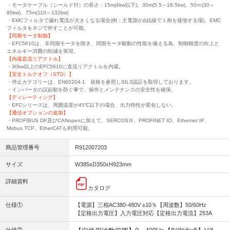
・モータケーブル（シールド付）の長さ：15m(4kw以下)、30m(5.5～18.5kw)、50ｍ(30～
90kw)、75m(110～132kw)
・EMCフィルタで漏れ電流が大きくなる場合(例：主電源がΔ結線で１相を接地する場)、EMC
フィルタをネジで外すことが可能。
【同期モータ制御】
・EFC5610は、非同期モータを除き、同期モータ駆動の性能を備える為、制御精度の向上と
エネルギー消費の削減を実現。
【内蔵直流リアクトル】
・30kw以上のEFC5610に直流リアクトルを内蔵。
【安全トルクオフ（STO）】
・停止カテゴリーは、EN60204-1 規格を参照しSIL3認証を取得しております。
・インバータの誤起動を防ぐ事で、操作とメンテナンスの安全性を確保。
【ディレーティング】
・EFCシリーズは、周囲温度が45℃以下の場合、出力特性が変化しない。
【通信オプションの追加】
・PROFIBUS DP及びCANopenに加えて、SERCOSⅢ、PROFINET IO、Ethernet IP、
Mobus TCP、EtherCATも利用可能。
商品管理番号
R912007203
サイズ
W385xD350xH923mm
詳細資料
カタログ
仕様①
【電源】三相AC380-480V ±10％【周波数】50/60Hz
【定格出力電圧】入力電圧対応【定格出力電流】253A