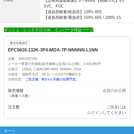
仕様②
【定格周波数範囲】0～400Hz【制御方式】V/f、
SVC、FOC
【過負荷耐量/軽負荷】120% 60S
【過負荷耐量/重負荷】150% 60S / 200% 1S
ボッシュ・レックスロス㈱ インバータ特設ページ
受注生産品①
EFC5610-132K-3P4-MDA-7P-NNNNN-L1NN
品番
R912007203
メーカー希望小売価格(販売価格は会員のみ公開)
1,430,480円
仕様①
132kw, 三相AC380-480V, 50/60Hz, 253A
仕様②
強制空冷式、SIL3レベルのSTO機能付き
出荷目安
ご注文後、約3.5ヶ月後の出荷予定。
販売価格
会員のみ公開
（単価 × 入数）
注文数
ご注文には
ログイン
してください
カート