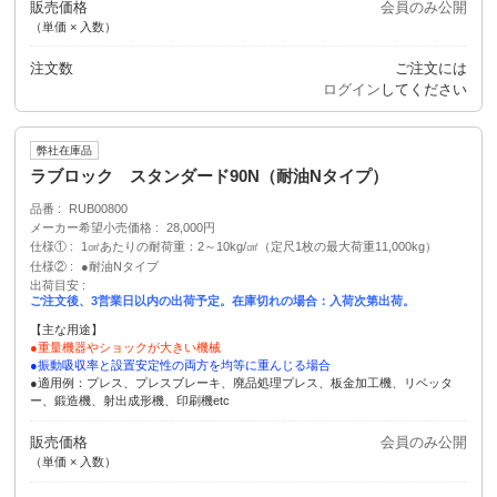
販売価格
会員のみ公開
（単価 × 入数）
注文数
ご注文には
ログイン
してください
弊社在庫品
ラブロック スタンダード90N（耐油Nタイプ）
品番
RUB00800
メーカー希望小売価格
28,000円
仕様①
1㎠あたりの耐荷重：2～10kg/㎠（定尺1枚の最大荷重11,000kg）
仕様②
●耐油Nタイプ
出荷目安
ご注文後、3営業日以内の出荷予定。在庫切れの場合：入荷次第出荷。
【主な用途】
●重量機器やショックが大きい機械
●振動吸収率と設置安定性の両方を均等に重んじる場合
●適用例：プレス、プレスブレーキ、廃品処理プレス、板金加工機、リベッタ
ー、鍛造機、射出成形機、印刷機etc
販売価格
会員のみ公開
（単価 × 入数）