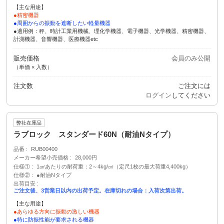
【主な用途】
●精密機器
●周囲からの振動を遮断したい軽量機器
●適用例：秤、時計工業用機械、理化学機器、電子機器、光学機器、精密機器、
計測機器、音響機器、医療機器etc
販売価格
会員のみ公開
（単価 × 入数）
注文数
ご注文には
ログイン
してください
弊社在庫品
ラブロック スタンダード60N（耐油Nタイプ）
品番
RUB00400
メーカー希望小売価格
28,000円
仕様①
1㎠あたりの耐荷重：2～4kg/㎠（定尺1枚の最大荷重4,400kg）
仕様②
●耐油Nタイプ
出荷目安
ご注文後、3営業日以内の出荷予定。在庫切れの場合：入荷次第出荷。
【主な用途】
●あらゆる方向に振動の激しい機器
●特に防振性能が要求される機器