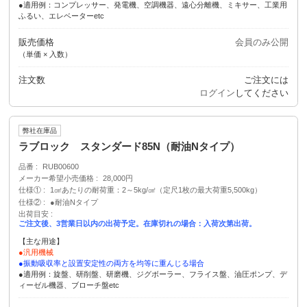
●適用例：コンプレッサー、発電機、空調機器、遠心分離機、ミキサー、工業用
ふるい、エレベーターetc
販売価格
会員のみ公開
（単価 × 入数）
注文数
ご注文には
ログイン
してください
弊社在庫品
ラブロック スタンダード85N（耐油Nタイプ）
品番
RUB00600
メーカー希望小売価格
28,000円
仕様①
1㎠あたりの耐荷重：2～5kg/㎠（定尺1枚の最大荷重5,500kg）
仕様②
●耐油Nタイプ
出荷目安
ご注文後、3営業日以内の出荷予定。在庫切れの場合：入荷次第出荷。
【主な用途】
●汎用機械
●振動吸収率と設置安定性の両方を均等に重んじる場合
●適用例：旋盤、研削盤、研磨機、ジグボーラー、フライス盤、油圧ポンプ、デ
ィーゼル機器、ブローチ盤etc