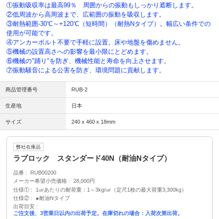
①振動吸収率は最高99％ 周囲からの振動もしっかり遮断します。
②低周波から高周波まで、広範囲の振動を吸収します。
③耐熱範囲-30℃～+120℃（短時間）（耐熱Nタイプ）。幅広い条件での
使用が可能です。
④アンカーボルト不要で手軽に設置。床や地盤を傷めません。
⑤機械の設置高さへの影響を最小限にとどめます。
⑥機械の"踊り"を防ぎ、機械性能と寿命を向上させます。
⑦振動騒音による公害を防ぎ、環境問題に貢献します。
商品管理番号
RUB-2
生産地
日本
サイズ
240 x 460 x 18mm
弊社在庫品
ラブロック スタンダード40N（耐油Nタイプ）
品番
RUB00200
メーカー希望小売価格
28,000円
仕様①
1㎠あたりの耐荷重：1～3kg/㎠（定尺1枚の最大荷重3,300kg）
仕様②
●耐油Nタイプ
出荷目安
ご注文後、3営業日以内の出荷予定。在庫切れの場合：入荷次第出荷。