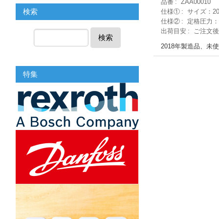
品番
ZAA00010
検索
仕様①
サイズ：2
仕様②
定格圧力：31
出荷目安
ご注文後
検索
2018年製造品、
特集